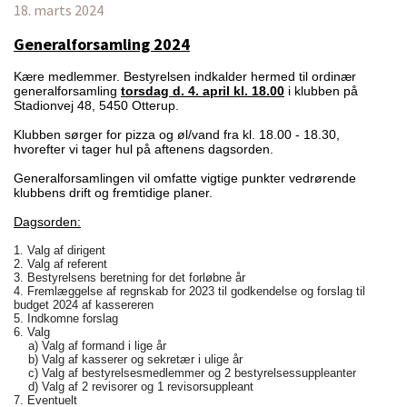
18. marts 2024
Generalforsamling 2024
Kære medlemmer.
Bestyrelsen indkalder hermed til ordinær
generalforsamling
torsdag d. 4. april kl. 18.00
i klubben på
Stadionvej 48, 5450 Otterup.
Klubben sørger for pizza og øl/vand fra kl. 18.00 - 18.30,
hvorefter vi tager hul på aftenens dagsorden.
Generalforsamlingen vil omfatte vigtige punkter vedrørende
klubbens drift og fremtidige planer.
Dagsorden:
1. Valg af dirigent
2. Valg af referent
3. Bestyrelsens beretning for det forløbne år
4. Fremlæggelse af regnskab for 2023 til godkendelse og forslag til
budget 2024 af kassereren
5. Indkomne forslag
6. Valg
a) Valg af formand i lige år
b) Valg af kasserer og sekretær i ulige år
c) Valg af bestyrelsesmedlemmer og 2 bestyrelsessuppleanter
d) Valg af 2 revisorer og 1 revisorsuppleant
7. Eventuelt