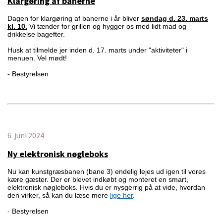
Klargøring af banerne
Dagen for klargøring af banerne i år bliver
søndag d. 23. marts
kl. 10.
Vi tænder for grillen og hygger os med lidt mad og
drikkelse bagefter.
Husk at tilmelde jer inden d. 17. marts under "aktiviteter" i
menuen. Vel mødt!
- Bestyrelsen
6. juni 2024
Ny elektronisk nøgleboks
Nu kan kunstgræsbanen (bane 3) endelig lejes ud igen til vores
kære gæster. Der er blevet indkøbt og monteret en smart,
elektronisk nøgleboks. Hvis du er nysgerrig på at vide, hvordan
den virker, så kan du læse mere
lige her
.
- Bestyrelsen